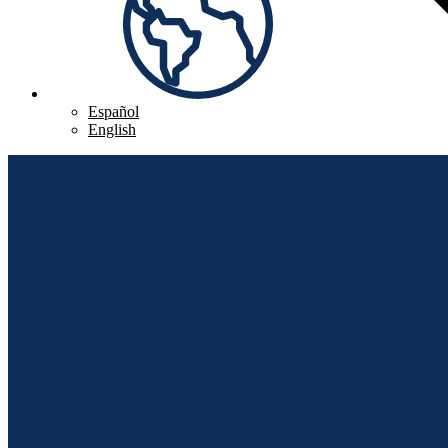
Español
English